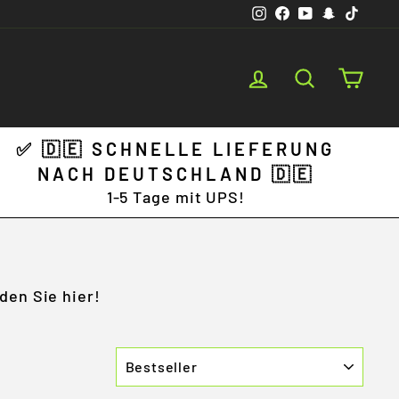
Instagram
Facebook
YouTube
Snapchat
TikTo
Anmelden
Suchen
Ware
✅
🇩🇪 SCHNELLE LIEFERUNG
NACH DEUTSCHLAND 🇩🇪
1-5 Tage mit UPS!
den Sie hier!
SORTIEREN