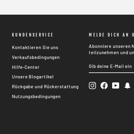
KUNDENSERVICE
MELDE DICH AN 
Abonniere unseren N
Kontaktieren Sie uns
teilzunehmen und un
Verkaufsbedingungen
GIB
ABONNIEREN
Hilfe-Center
DEINE
E-
Unsere Blogartikel
MAIL
EIN
Instagram
Facebook
YouTu
S
Rückgabe und Rückerstattung
Nutzungsbedingungen