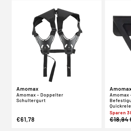
Amomax
Amoma
Amomax – Doppelter
Amomax -
Schultergurt
Befestig
Quickrel
Regulär
Verkauf
Sparen 
€61,78
€18,94
Preis