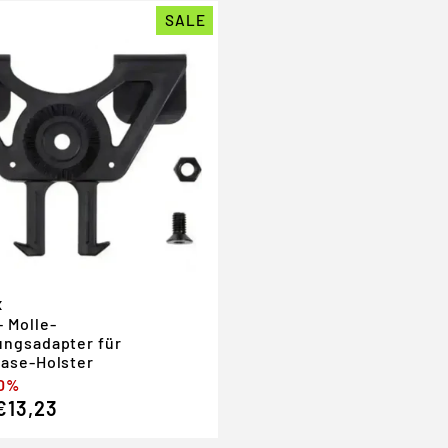
SALE
x
 Molle-
ungsadapter für
ease-Holster
er
spreis
30%
€13,23