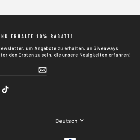
UND ERHALTE 10% RABATT!
ewsletter, um Angebote zu erhalten, an Giveaways
ter den Ersten zu sein, die unsere Neuigkeiten erfahren!
be
napchat
TikTok
Sprache
Deutsch